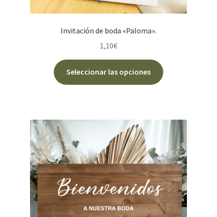
Invitación de boda «Paloma».
1,10
€
Este
Seleccionar las opciones
producto
tiene
múltiples
variantes.
Las
opciones
se
pueden
elegir
en
la
página