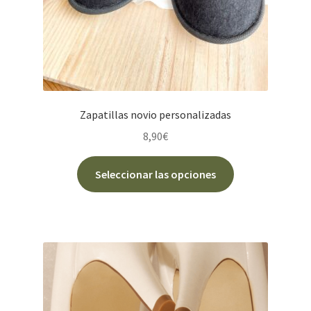
de
producto
Zapatillas novio personalizadas
8,90
€
Este
Seleccionar las opciones
producto
tiene
múltiples
variantes.
Las
opciones
se
pueden