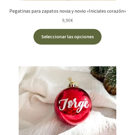
Pegatinas para zapatos novia y novio «Iniciales corazón»
9,90
€
Este
Seleccionar las opciones
producto
tiene
múltiples
variantes.
Las
opciones
se
pueden
elegir
en
la
página
de