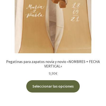
elegir
en
la
página
de
producto
Pegatinas para zapatos novia y novio «NOMBRES + FECHA
VERTICAL»
9,90
€
Este
Seleccionar las opciones
producto
tiene
múltiples