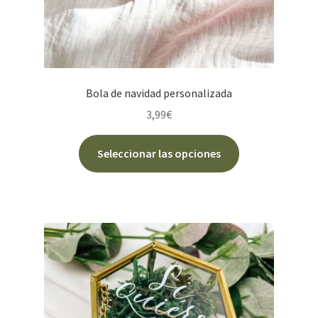
producto
Bola de navidad personalizada
3,99
€
Este
Seleccionar las opciones
producto
tiene
múltiples
variantes.
Las
opciones
se
pueden
elegir