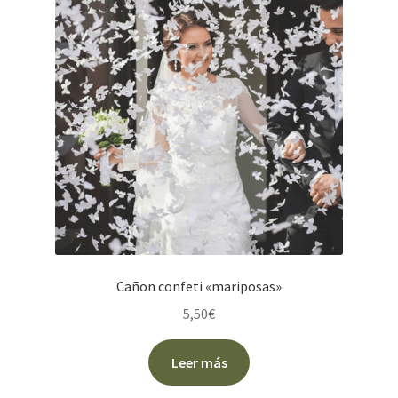
opciones
se
pueden
elegir
en
la
página
de
producto
Cañon confeti «mariposas»
5,50
€
Leer más