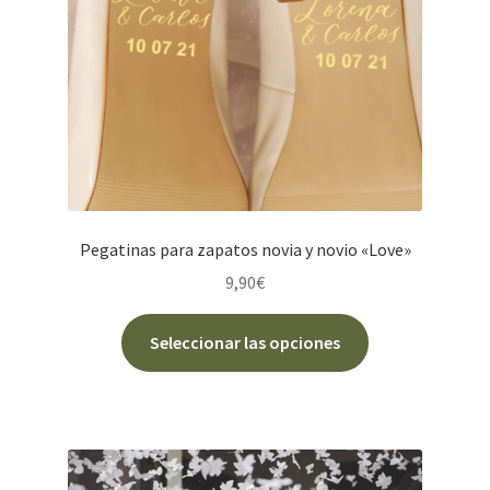
en
la
página
de
producto
Pegatinas para zapatos novia y novio «Love»
9,90
€
Este
Seleccionar las opciones
producto
tiene
múltiples
variantes.
Las