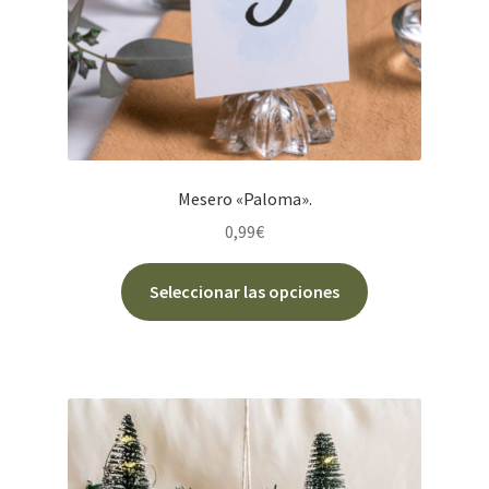
Mesero «Paloma».
0,99
€
Este
Seleccionar las opciones
producto
tiene
múltiples
variantes.
Las
opciones
se