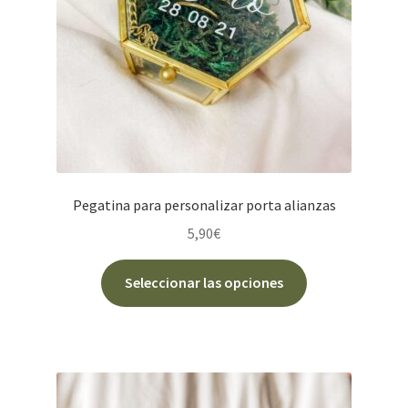
en
la
página
de
producto
Pegatina para personalizar porta alianzas
5,90
€
Este
Seleccionar las opciones
producto
tiene
múltiples
variantes.
Las
opciones