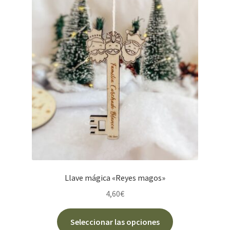
opciones
se
pueden
elegir
en
la
página
de
producto
Llave mágica «Reyes magos»
4,60
€
Este
Seleccionar las opciones
producto