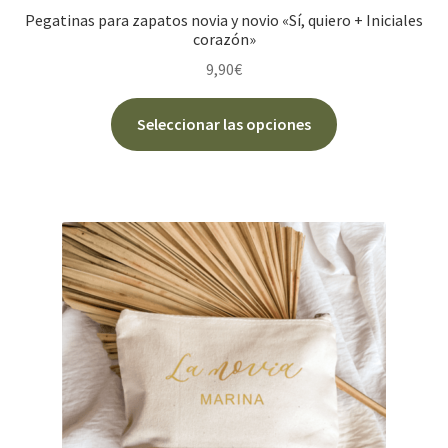
Pegatinas para zapatos novia y novio «Sí, quiero + Iniciales
corazón»
9,90
€
Este
Seleccionar las opciones
producto
tiene
múltiples
variantes.
Las
opciones
se
pueden
elegir
en
la
página
de