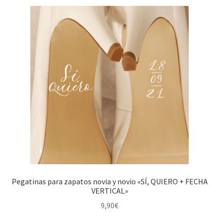
Las
opciones
se
pueden
elegir
en
la
página
de
producto
Pegatinas para zapatos novia y novio «SÍ, QUIERO + FECHA
VERTICAL»
9,90
€