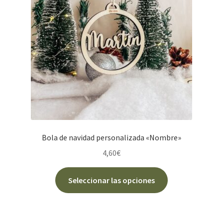
pueden
elegir
en
la
página
de
producto
Bola de navidad personalizada «Nombre»
4,60
€
Este
Seleccionar las opciones
producto
tiene
múltiples
variantes.