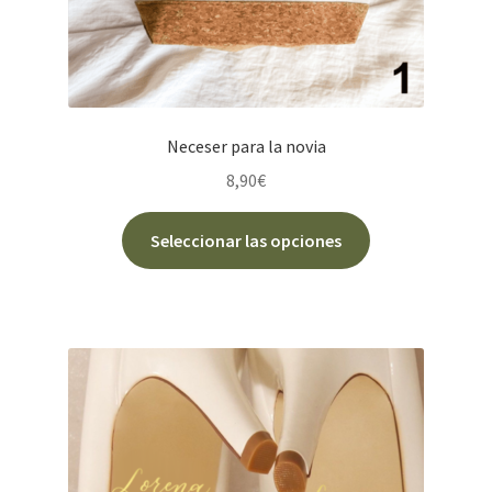
producto
Neceser para la novia
8,90
€
Este
Seleccionar las opciones
producto
tiene
múltiples
variantes.
Las
opciones
se
pueden
elegir