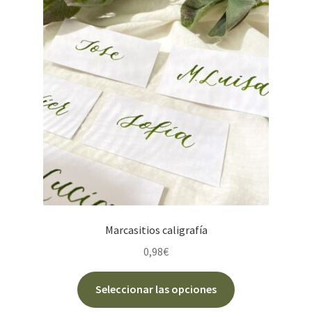
Marcasitios caligrafía
0,98
€
Este
Seleccionar las opciones
producto