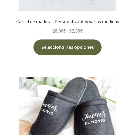
Cartel de madera «Personalizable» varias medidas
Rango
26,00
€
-
52,00
€
de
Este
precios:
Seleccionar las opciones
producto
desde
tiene
26,00€
múltiples
hasta
variantes.
52,00€
Las
opciones
se
pueden
elegir
en
la
página