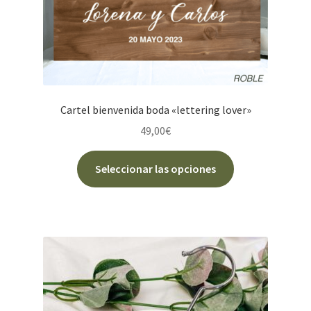
de
producto
Cartel bienvenida boda «lettering lover»
49,00
€
Este
Seleccionar las opciones
producto
tiene
múltiples
variantes.
Las
opciones
se
pueden