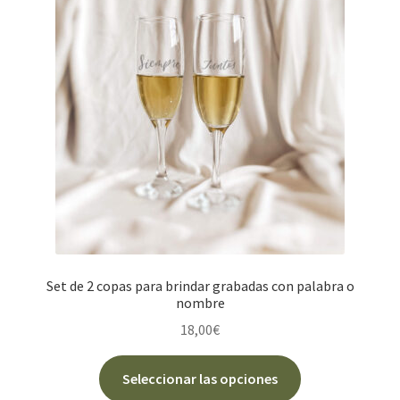
se
pueden
elegir
en
la
página
de
producto
Set de 2 copas para brindar grabadas con palabra o
nombre
18,00
€
Seleccionar las opciones