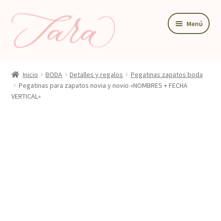
Ir
Ir
Menú
a
al
la
contenido
navegación
BODA
Inicio
BODA
Detalles y regalos
Pegatinas zapatos boda
PAPELERIA DE BODA
Pegatinas para zapatos novia y novio «NOMBRES + FECHA
VERTICAL»
DETALLES Y REGALOS
DECORACIÓN PARA BODA
TIENDA