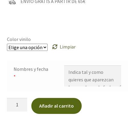
ENVÍO GRATIS A PARTIR DE 65€
Color vinilo
Limpiar
Nombres y fecha
*
Pegatinas
Añadir al carrito
para
zapatos
novia
y