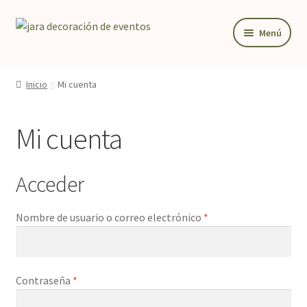
Ir
Ir
Menú
a
al
la
contenido
BODA
navegación
Inicio
Mi cuenta
Expandi
PAPELERIA DE BODA
el
Expandi
DETALLES Y REGALOS
menú
Mi cuenta
el
hijo
Expandi
DECORACIÓN PARA BODA
menú
el
hijo
TIENDA
Acceder
menú
hijo
Obligatorio
Nombre de usuario o correo electrónico
*
Obligatorio
Contraseña
*