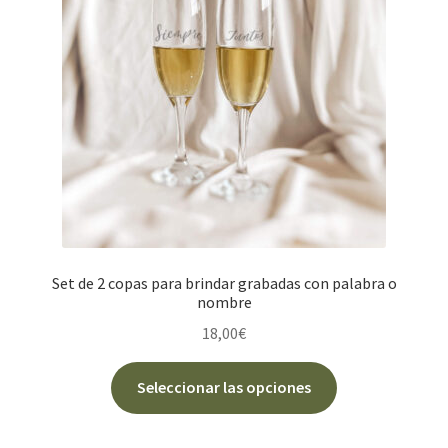
pueden
elegir
en
la
página
de
producto
Set de 2 copas para brindar grabadas con palabra o
nombre
18,00
€
Seleccionar las opciones