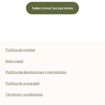
Este
Seleccionar las opciones
producto
tiene
múltiples
variantes.
Las
opciones
se
Política de cookies
pueden
elegir
Aviso Legal
en
la
Política de devoluciones y reembolsos
página
de
Política de privacidad
producto
Términos y condiciones