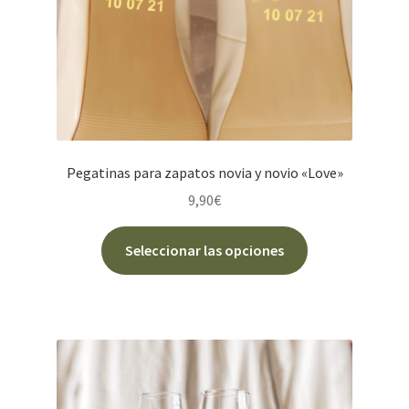
Pegatinas para zapatos novia y novio «Love»
9,90
€
Este
Seleccionar las opciones
producto
tiene
múltiples
variantes.
Las
opciones
se