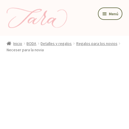
Ir
Ir
Menú
a
al
la
contenido
navegación
BODA
Inicio
BODA
Detalles y regalos
Regalos para los novios
PAPELERIA DE BODA
Neceser para la novia
DETALLES Y REGALOS
DECORACIÓN PARA BODA
TIENDA