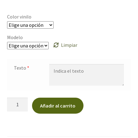
Color vinilo
Modelo
Limpiar
Texto
*
Neceser
Añadir al carrito
para
la
novia
cantidad