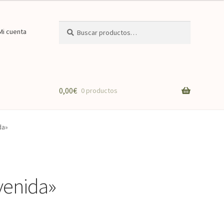
Buscar
Buscar
Mi cuenta
por:
0,00
€
0 productos
da»
venida»