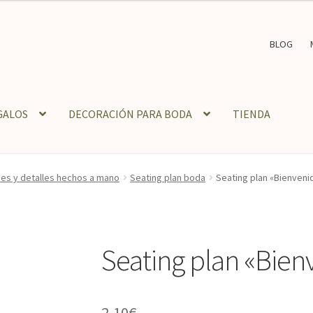
BLOG
GALOS
DECORACIÓN PARA BODA
TIENDA
ones y detalles hechos a mano
Seating plan boda
Seating plan «Bienveni
Seating plan «Bien
2,10
€