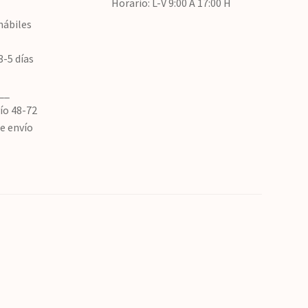
Horario: L-V 9:00 A 17:00 H
hábiles
3-5 días
__
ío 48-72
de envío