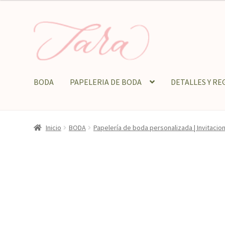
Ir
Ir
a
al
la
contenido
navegación
BODA
PAPELERIA DE BODA
DETALLES Y RE
Inicio
BODA
Papelería de boda personalizada | Invitaci