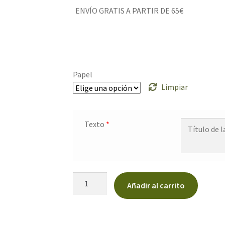
ENVÍO GRATIS A PARTIR DE 65€
Papel
Limpiar
Texto
*
Seating
Añadir al carrito
plan
"Bienvenida"
cantidad