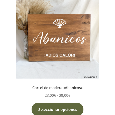
opciones
se
pueden
elegir
en
la
página
de
producto
Cartel de madera «Abanicos»
Rango
23,00
€
-
29,00
€
de
Este
precios:
Seleccionar opciones
producto
desde