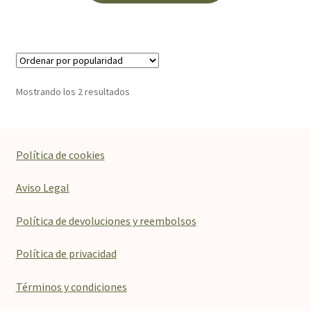
tiene
23,00€
múltiples
hasta
variantes.
29,00€
Las
opciones
Ordenado
Mostrando los 2 resultados
se
por
pueden
popularidad
elegir
en
Política de cookies
la
página
Aviso Legal
de
producto
Política de devoluciones y reembolsos
Política de privacidad
Términos y condiciones