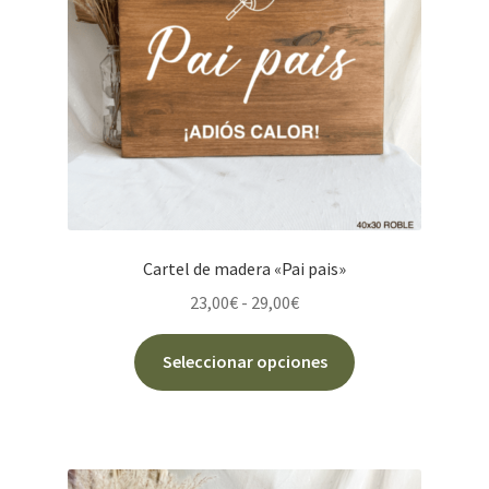
Cartel de madera «Pai pais»
Rango
23,00
€
-
29,00
€
de
Este
precios:
Seleccionar opciones
producto
desde
tiene
23,00€
múltiples
hasta
variantes.
29,00€
Las