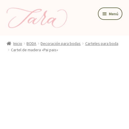
Ir
Ir
Menú
a
al
la
contenido
navegación
BODA
Inicio
BODA
Decoración para bodas
Carteles para boda
PAPELERIA DE BODA
Cartel de madera «Pai pais»
DETALLES Y REGALOS
DECORACIÓN PARA BODA
TIENDA