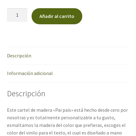
Cartel
Añadir al carrito
de
madera
"Pai
pais"
cantidad
Descripción
Información adicional
Descripción
Este cartel de madera «Pai pais» está hecho desde cero por
nosotras y es totalmente personalizable a tu gusto,
esmaltamos la madera del color que prefieras, escoges el
color del vinilo para el texto, el cual es diseñado a mano