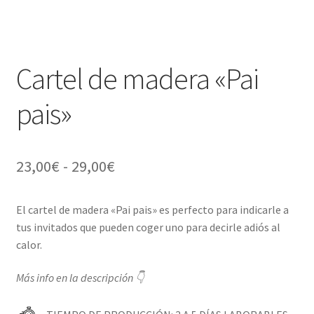
Cartel de madera «Pai
pais»
Rango
23,00
€
-
29,00
€
de
El cartel de madera «Pai pais» es perfecto para indicarle a
precios:
tus invitados que pueden coger uno para decirle adiós al
desde
calor.
23,00€
Más info en la descripción 👇
hasta