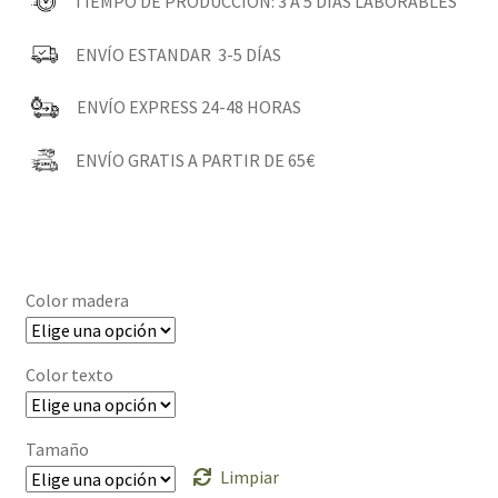
29,00€
TIEMPO DE PRODUCCIÓN: 3 A 5 DÍAS LABORABLES
ENVÍO ESTANDAR 3-5 DÍAS
ENVÍO EXPRESS 24-48 HORAS
ENVÍO GRATIS A PARTIR DE 65€
Color madera
Color texto
Tamaño
Limpiar