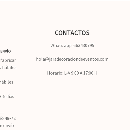
CONTACTOS
Whats app: 663430795
ENVÍO
hola@jaradecoraciondeeventos.com
fabricar
s hábiles.
Horario: L-V 9:00 A 17:00 H
hábiles
3-5 días
__
ío 48-72
de envío