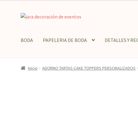
Ir
Ir
a
al
la
contenido
navegación
BODA
PAPELERIA DE BODA
DETALLES Y RE
Inicio
ADORNO TARTAS CAKE TOPPERS PERSONALIZADOS