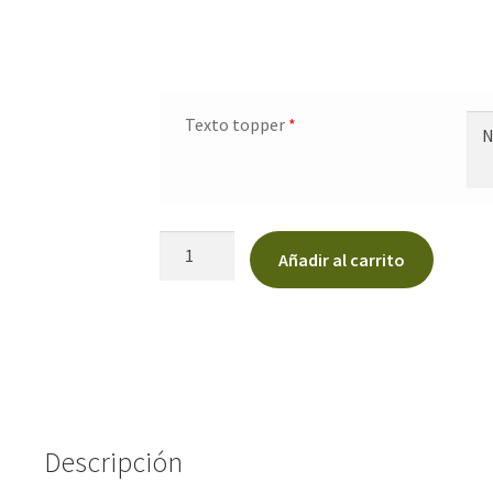
Texto topper
*
Topper
Añadir al carrito
tarta
nombre
cantidad
Descripción