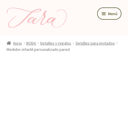
Ir
Ir
Menú
a
al
la
contenido
navegación
BODA
Inicio
BODA
Detalles y regalos
Detalles para invitados
PAPELERIA DE BODA
Medidor infantil personalizado pared
DETALLES Y REGALOS
DECORACIÓN PARA BODA
TIENDA