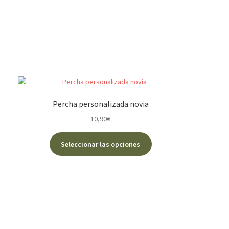
Percha personalizada novia
10,90
€
Este
Seleccionar las opciones
producto
tiene
múltiples
variantes.
Las
opciones
se
pueden