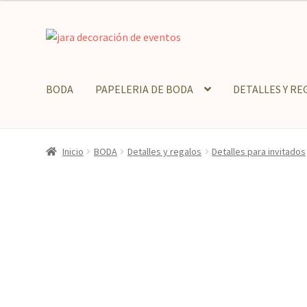
Ir
Ir
a
al
la
contenido
navegación
BODA
PAPELERIA DE BODA
DETALLES Y RE
Inicio
BODA
Detalles y regalos
Detalles para invitados