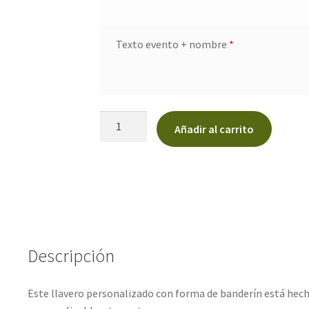
Texto evento + nombre
*
Llavero
Añadir al carrito
personalizado
“MAGIC”
cantidad
Descripción
Este llavero personalizado con forma de banderín está hec