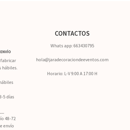
elegir
en
la
página
de
CONTACTOS
producto
Whats app: 663430795
ENVÍO
hola@jaradecoraciondeeventos.com
fabricar
s hábiles.
Horario: L-V 9:00 A 17:00 H
hábiles
3-5 días
__
ío 48-72
de envío