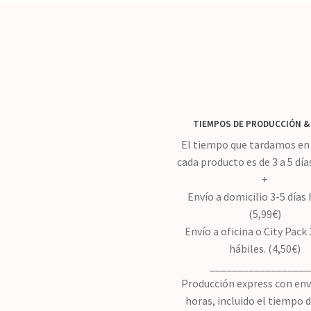
elegir
en
la
página
de
producto
TIEMPOS DE PRODUCCIÓN
&
El tiempo que tardamos en 
cada producto es de 3 a 5 día
+
Envío a domicilio 3-5 días 
(5,99€)
Envío a oficina o City Pack 
hábiles. (4,50€)
__________________
Producción express con env
horas, incluido el tiempo 