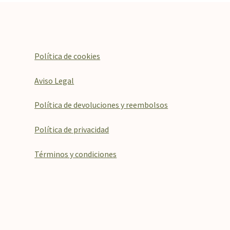
elegir
en
la
página
de
Política de cookies
producto
Aviso Legal
Política de devoluciones y reembolsos
Política de privacidad
Términos y condiciones