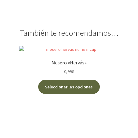
También te recomendamos…
Mesero «Hervás»
0,99
€
Este
Seleccionar las opciones
producto
tiene
múltiples
variantes.
Las
opciones
se
pueden