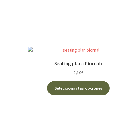
Seating plan «Piornal»
2,10
€
Este
Seleccionar las opciones
producto
tiene
múltiples
variantes.
Las
opciones
se
pueden