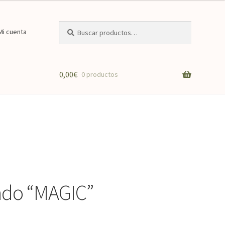
Buscar
Buscar
Mi cuenta
por:
0,00
€
0 productos
zado “MAGIC”