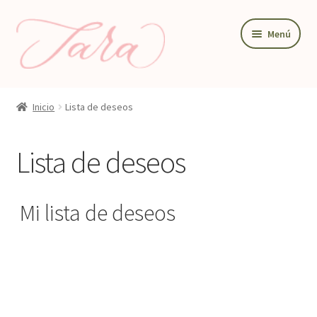
Ir
Ir
Menú
a
al
la
contenido
navegación
BODA
Inicio
Lista de deseos
PAPELERIA DE BODA
DETALLES Y REGALOS
Lista de deseos
DECORACIÓN PARA BODA
TIENDA
Mi lista de deseos