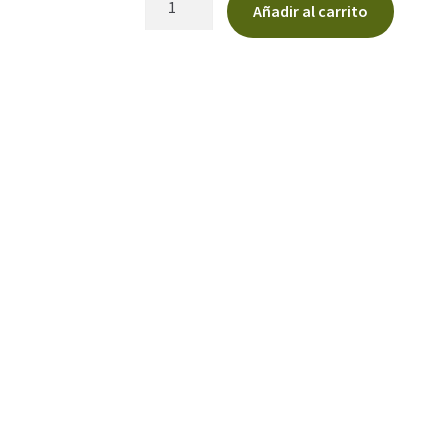
Añadir al carrito
decorativa
para
copa
del
árbol
cantidad