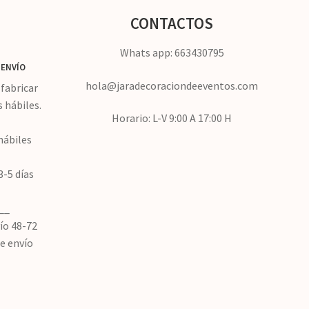
CONTACTOS
Whats app: 663430795
ENVÍO
hola@jaradecoraciondeeventos.com
fabricar
s hábiles.
Horario: L-V 9:00 A 17:00 H
hábiles
3-5 días
__
ío 48-72
de envío