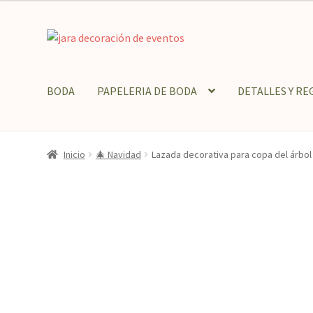
Ir
Ir
a
al
la
contenido
navegación
BODA
PAPELERIA DE BODA
DETALLES Y RE
Inicio
🎄 Navidad
Lazada decorativa para copa del árbol