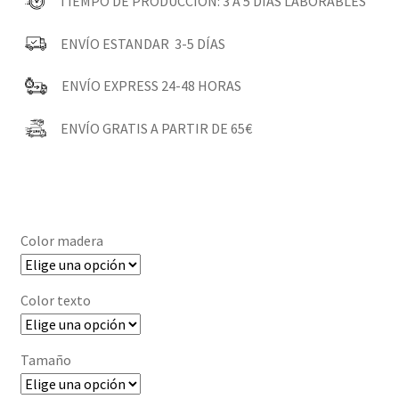
29,00€
TIEMPO DE PRODUCCIÓN: 3 A 5 DÍAS LABORABLES
ENVÍO ESTANDAR 3-5 DÍAS
ENVÍO EXPRESS 24-48 HORAS
ENVÍO GRATIS A PARTIR DE 65€
Color madera
Color texto
Tamaño