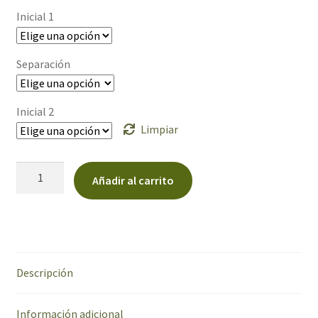
Inicial 1
Separación
Inicial 2
Limpiar
Cartel
Añadir al carrito
de
madera
"Candy
bar
iniciales"
Descripción
cantidad
Información adicional