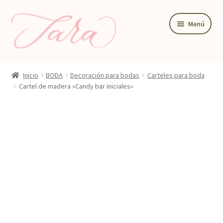
Ir
Ir
Menú
a
al
la
contenido
navegación
BODA
Inicio
BODA
Decoración para bodas
Carteles para boda
PAPELERIA DE BODA
Cartel de madera «Candy bar iniciales»
DETALLES Y REGALOS
DECORACIÓN PARA BODA
TIENDA